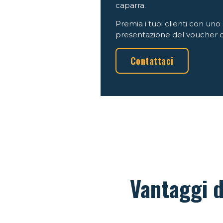
caparra.
Premia i tuoi clienti con uno
presentazione del voucher d
Contattaci
Vantaggi 