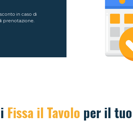
 sconto in caso di
i prenotazione.
di
Fissa il Tavolo
per il tuo